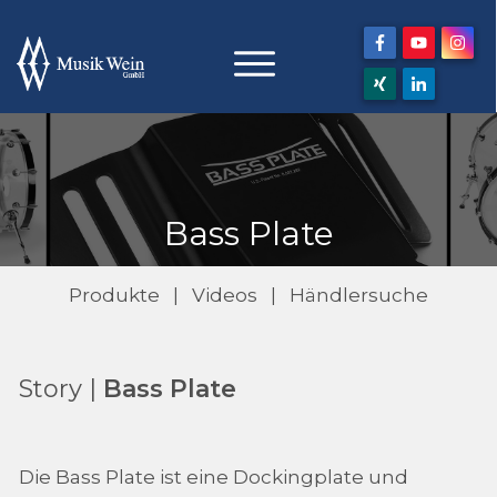
Bass Plate
Produkte
|
Videos
|
Händlersuche
Story |
Bass Plate
Die Bass Plate ist eine Dockingplate und