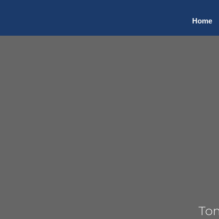
Hom
e
Ton