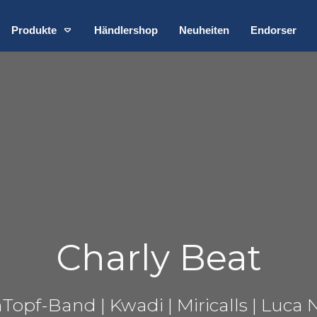
Produkte
Händlershop
Neuheiten
Endorser
Charly Beat
Topf-Band | Kwadi | Miricalls | Luca 