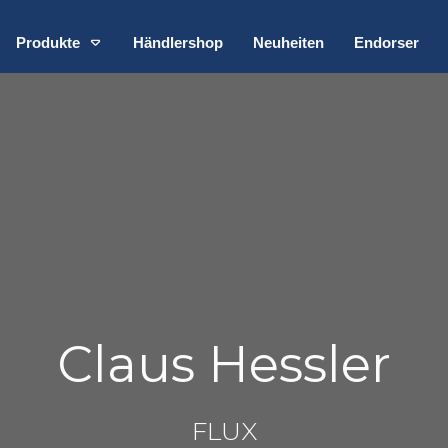
Produkte
Händlershop
Neuheiten
Endorser
Claus Hessler
FLUX