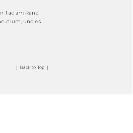
ein Tac am Rand
pektrum, und es
| Back to Top |