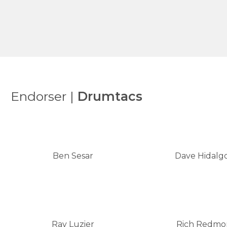
Endorser |
Drumtacs
Ben Sesar
Dave Hidalgo
Ray Luzier
Rich Redm