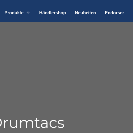
Produkte
Händlershop
Neuheiten
Endorser
rumtacs