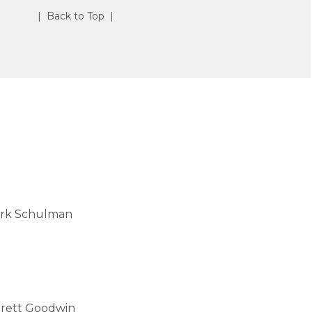
| Back to Top |
rk Schulman
rett Goodwin