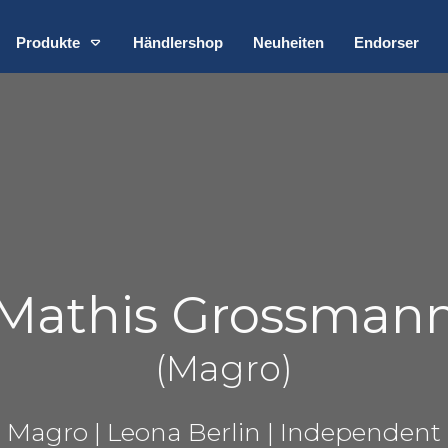
Produkte
Händlershop
Neuheiten
Endorser
Mathis Grossman
(Magro)
Magro | Leona Berlin | Independent