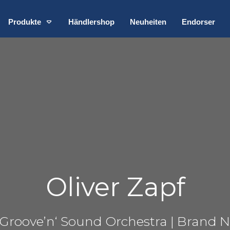
Produkte
Händlershop
Neuheiten
Endorser
Oliver Zapf
Groove’n‘ Sound Orchestra | Brand Ne