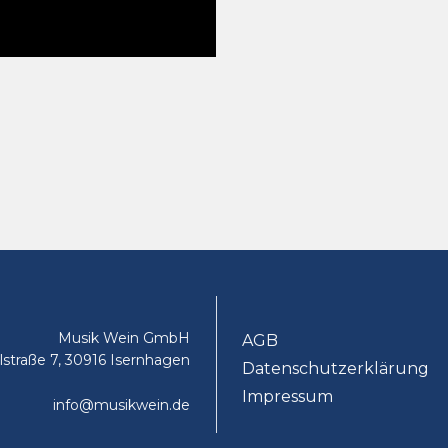
Musik Wein GmbH
AGB
lstraße 7, 30916 Isernhagen
Datenschutzerklärung
Impressum
info@musikwein.de