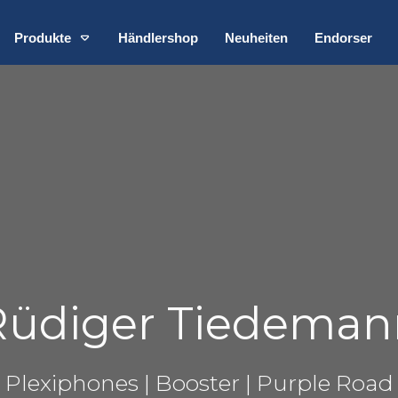
Produkte
Händlershop
Neuheiten
Endorser
Rüdiger Tiedeman
Plexiphones | Booster | Purple Road