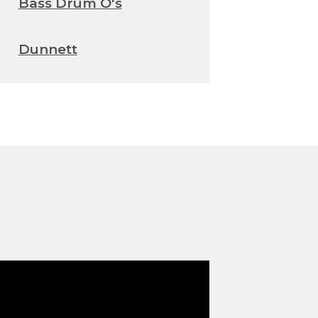
Bass Drum O's
Dunnett