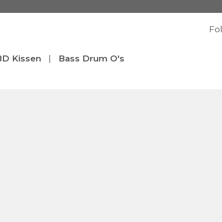
Fo
BD Kissen
|
Bass Drum O's